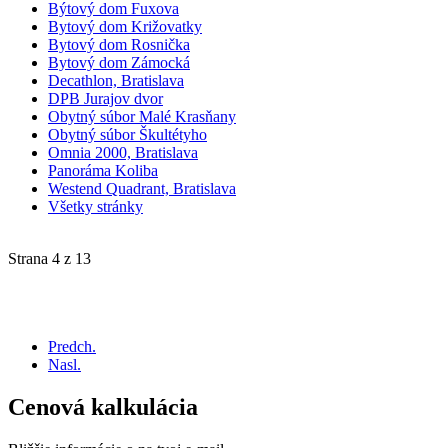
Býtový dom Fuxova
Bytový dom Križovatky
Bytový dom Rosnička
Bytový dom Zámocká
Decathlon, Bratislava
DPB Jurajov dvor
Obytný súbor Malé Krasňany
Obytný súbor Škultétyho
Omnia 2000, Bratislava
Panoráma Koliba
Westend Quadrant, Bratislava
Všetky stránky
Strana 4 z 13
Predch.
Nasl.
Cenová kalkulácia