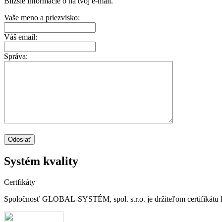
Bližšie informácie o na tvoj e-mail.
Vaše meno a priezvisko:
Váš email:
Správa:
Systém kvality
Certfikáty
Spoločnosť GLOBAL-SYSTÉM, spol. s.r.o. je držiteľom certifikátu