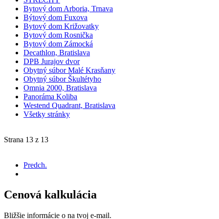
Bytový dom Arboria, Trnava
Býtový dom Fuxova
Bytový dom Križovatky
Bytový dom Rosnička
Bytový dom Zámocká
Decathlon, Bratislava
DPB Jurajov dvor
Obytný súbor Malé Krasňany
Obytný súbor Škultétyho
Omnia 2000, Bratislava
Panoráma Koliba
Westend Quadrant, Bratislava
Všetky stránky
Strana 13 z 13
Predch.
Cenová kalkulácia
Bližšie informácie o na tvoj e-mail.