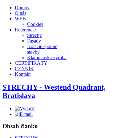
Domov
O nás
WEB
Cookies
Referencie
Strechy
Fasády
Izolácie spodnej
stavby
Klampiarska výroba
CERTIFIKÁTY
CENNÍK
Kontakt
STRECHY - Westend Quadrant,
Bratislava
Obsah článku
STRECHY